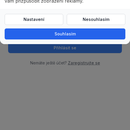
Heslo
Zapomněli jste heslo?
Přihlásit se
Nemáte ještě účet?
Zaregistrujte se